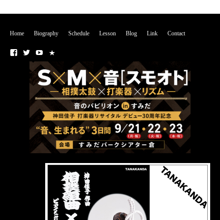
Home
Biography
Schedule
Lesson
Blog
Link
Contact
■
■
■
■
Fa
T
Yo
N
ce
wi
ut
O
bo
tte
ub
T
ok
r
e
E
チ
ャ
ン
ネ
ル