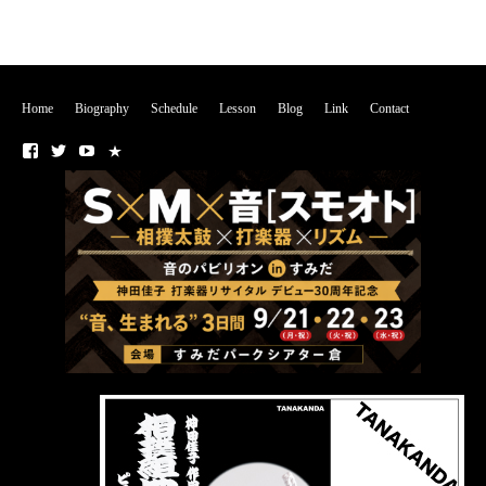
Home
Biography
Schedule
Lesson
Blog
Link
Contact
■
■
■
■
Fa
T
Yo
N
ce
wi
ut
O
bo
tte
ub
T
ok
r
e
E
チ
ャ
ン
ネ
ル