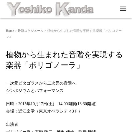
M
EN
U
Home
>
最新スケジュール
> 植物から生まれた音階を実現する楽器「ポリゴノー
ラ」
植物から生まれた音階を実現する
楽器「ポリゴノーラ」
一次元ピタゴラスから二次元の音階へ
シンポジウムとパフォーマンス
日時：2015年10月17日(土) 14:00開演(13:30開場)
会場：近江楽堂（東京オペラシティ3Ｆ）
出演者
ポリゴノーラ：灰野 敬二 神田 佳子 稲野 珠緒