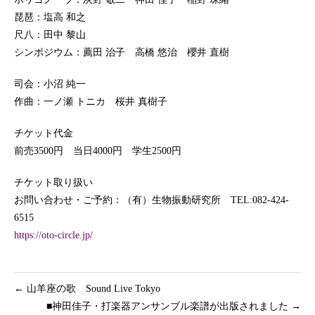
琵琶：塩高 和之
尺八：田中 黎山
シンポジウム：薦田 治子 高橋 悠治 櫻井 直樹
司会：小沼 純一
作曲：一ノ瀬 トニカ 桜井 真樹子
チケット代金
前売3500円 当日4000円 学生2500円
チケット取り扱い
お問い合わせ・ご予約：（有）生物振動研究所 TEL:082-424-
6515
https://oto-circle.jp/
←
山羊座の歌 Sound Live Tokyo
■神田佳子・打楽器アンサンブル楽譜が出版されました
→