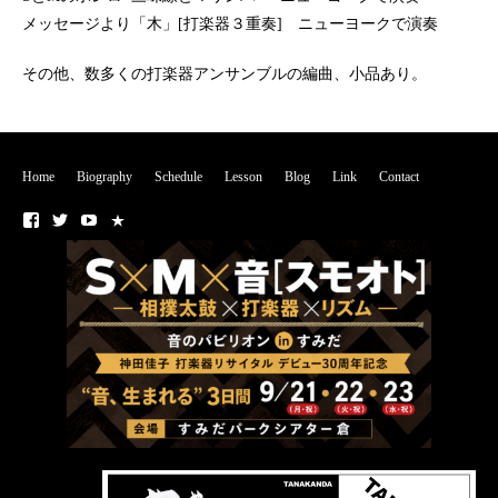
メッセージより「木」[打楽器３重奏] ニューヨークで演奏
その他、数多くの打楽器アンサンブルの編曲、小品あり。
Home
Biography
Schedule
Lesson
Blog
Link
Contact
■
■
■
■
Fa
T
Yo
N
ce
wi
ut
O
bo
tte
ub
T
ok
r
e
E
チ
ャ
ン
ネ