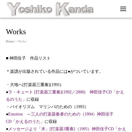
M
EN
U
Works
Home
> Works
■ 神田佳子 作品リスト
＊楽譜が出版されている作品には●がついています。
・大地へ[打楽器三重奏](1991)
●
ラ・キュート [打楽器三重奏](1992／2000)
神田佳子CD「かえ
るのうた」
に収録
・バイオリズム マリンバのための（1993）
●
Emotion ～三人の打楽器奏者のための（1994）
神田佳子
CD「かえるのうた」
に収録
●
メッセージより「木」[打楽器3重奏]（1995）
神田佳子CD「かえ