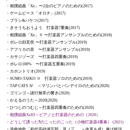
・相撲組曲「Xe」〜2台のピアノのための(2017)
・ゲームピース「オロチ」(2017)
・ブラシ&バケツ(2017)
・きそうちおうよう 打楽器7重奏(2017)
・相撲組曲「Xe」Ⅱ 〜打楽器アンサンブルのための(2018)
・ボレロ顔見世 〜打楽器アンサンブル(2019)
・アフリカの音 〜打楽器アンサンブル(2019)
・カサジゾーズ 〜打楽器四重奏(2019)
・ボレロ100% 〜打楽器五重奏(2019)
・カホントリオ(2019)
・SUMO-TAIKO Ⅱ 打楽器ソロのための(2019)
・TAP CATS Ⅳ ～マリンバとパンデイロのための(2020)
・ゴリンゴ～諸行無常の響き(2020)
・かえるのうた～2020(2020)
・ひつじのつむじ～打楽器四重奏のための(2020)
・
相撲組曲XeIII～ピアノと打楽器のための（2020）
・どうして誘った⁈のこったのこった（小物打楽器4重奏） (2021)
・浪曲地歌「初代高砂浦五郎」其ノ三 ～改革を成し遂げ絶頂