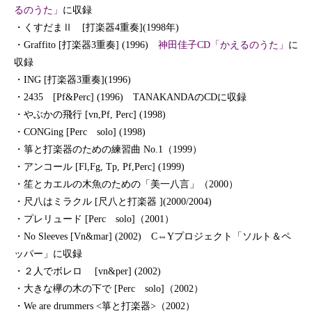
るのうた」
に収録
・くすだまⅡ [打楽器4重奏](1998年)
・Graffito [打楽器3重奏] (1996)
神田佳子CD「かえるのうた」
に
収録
・ING [打楽器3重奏](1996)
・2435 [Pf&Perc] (1996) TANAKANDAのCDに収録
・やぶかの飛行 [vn,Pf, Perc] (1998)
・CONGing [Perc solo] (1998)
・箏と打楽器のための練習曲 No.1（1999）
・アンコール [Fl,Fg, Tp, Pf,Perc] (1999)
・笙とカエルの木魚のための「美一八言」（2000）
・尺八はミラクル [尺八と打楽器 ](2000/2004)
・プレリュード [Perc solo]（2001）
・No Sleeves [Vn&mar] (2002) C⇔Yプロジェクト「ソルト＆ペ
ッパー」に収録
・２人でボレロ [vn&per] (2002)
・大きな欅の木の下で [Perc solo]（2002）
・We are drummers <箏と打楽器>（2002）