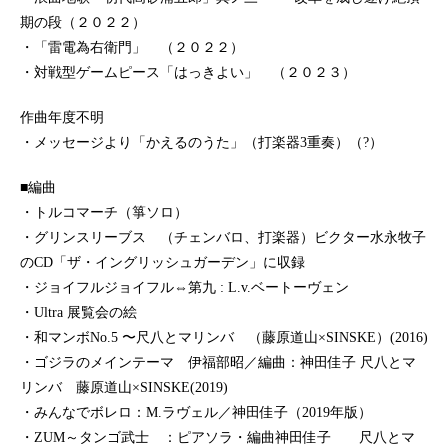
期の段（２０２２）
・「雷電為右衛門」 （２０２２）
・対戦型ゲームピース「はっきよい」 （２０２３）
作曲年度不明
・メッセージより「かえるのうた」（打楽器3重奏）（?）
■編曲
・トルコマーチ（箏ソロ）
・グリンスリーブス （チェンバロ、打楽器）ビクター水永牧子
のCD「ザ・イングリッシュガーデン」に収録
・ジョイフルジョイフル⇔第九 : L.v.ベートーヴェン
・Ultra 展覧会の絵
・和マンボNo.5 〜尺八とマリンバ （藤原道山×SINSKE）(2016)
・ゴジラのメインテーマ 伊福部昭／編曲：神田佳子 尺八とマ
リンバ 藤原道山×SINSKE(2019)
・みんなでボレロ：M.ラヴェル／神田佳子（2019年版）
・ZUM～タンゴ武士 ：ピアソラ・編曲神田佳子 尺八とマ