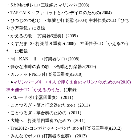
・SとMのボレロ<三味線とマリンバ>(2003)
・TAP CATS ～ファゴットとパンデイロのための(2004)
・ひつじのつむじ <篳篥と打楽器>(2004) 中村仁美のCD「ひち
りき万華鏡」に収録
・かえるの歌 [打楽器3重奏]（2005）
・くすだま ３<打楽器８重奏>(2008) 神田佳子CD「かえるのう
た」に収録
・間・KAN Ⅱ <打楽器ソロ>(2008)
・静かな湖畔の森の歌 <合唱と打楽器>(2009)
・カルテットNo.3 (打楽器四重奏)(2010)
・●
マリンバーズ4 <４人で弾く１台のマリンバのための>(2010)
神田佳子CD「かえるのうた」
に収録
・パレード<打楽器四重奏>（2011）
・ことつるぎ～箏と打楽器のための（2011）
・ことつるぎ～箏合奏のための（2011）
・大地へ 打楽器四重奏のための（2011）
・Trio2012~コンガとジャンベのための(打楽器三重奏)(2012)
・みんなでボレロ (打楽器５重奏) (2013)