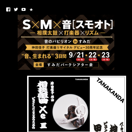
■
■
■
■
Fa
T
Yo
N
ce
wi
ut
O
bo
tte
ub
T
ok
r
e
E
チ
ャ
ン
ネ
ル